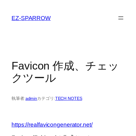
内
容
EZ-SPARROW
を
ス
キ
ッ
プ
Favicon 作成、チェッ
クツール
執筆者:
admin
カテゴリ:
TECH NOTES
https://realfavicongenerator.net/