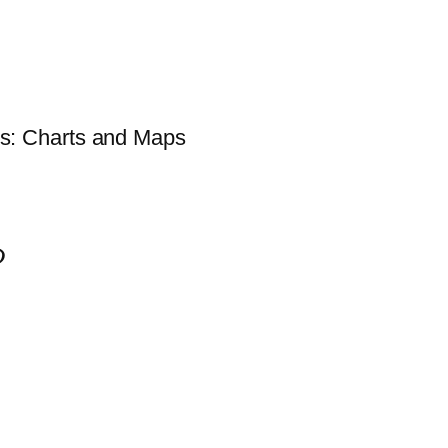
rts and Maps
る