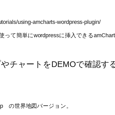
torials/using-amcharts-wordpress-plugin/
ordpressに挿入できるamCharts: Cha
。
やチャートをDEMOで確認す
ve map の世界地図バージョン。