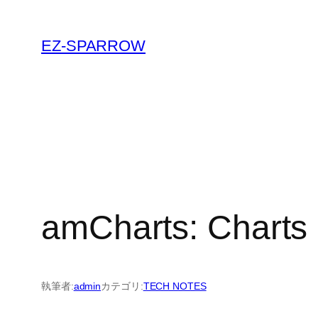
内
容
EZ-SPARROW
を
ス
キ
ッ
プ
amCharts: Ch
執筆者:
admin
カテゴリ:
TECH NOTES