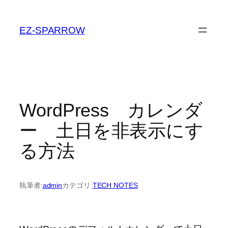
内
容
EZ-SPARROW
を
ス
キ
ッ
プ
WordPress カレンダ
ー 土日を非表示にす
る方法
執筆者:
admin
カテゴリ:
TECH NOTES