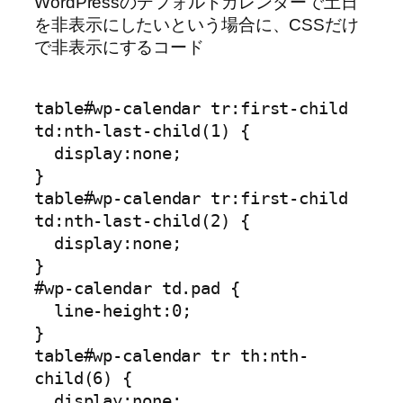
WordPressのデフォルトカレンダーで土日
を非表示にしたいという場合に、CSSだけ
で非表示にするコード
table#wp-calendar tr:first-child 
td:nth-last-child(1) {

  display:none;

}

table#wp-calendar tr:first-child 
td:nth-last-child(2) {

  display:none;

}

#wp-calendar td.pad {

  line-height:0;

}

table#wp-calendar tr th:nth-
child(6) {

  display:none;
