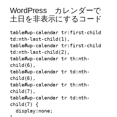
WordPress カレンダーで
土日を非表示にするコード
table#wp-calendar tr:first-child 
td:nth-last-child(1),

table#wp-calendar tr:first-child 
td:nth-last-child(2),

table#wp-calendar tr th:nth-
child(6),

table#wp-calendar tr td:nth-
child(6),

table#wp-calendar tr th:nth-
child(7),

table#wp-calendar tr td:nth-
child(7) {

  display:none;
