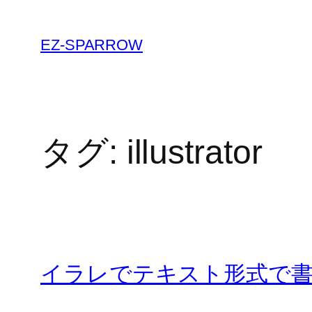
内
容
EZ-SPARROW
を
ス
キ
ッ
プ
タグ:
illustrator
イラレでテキスト形式で